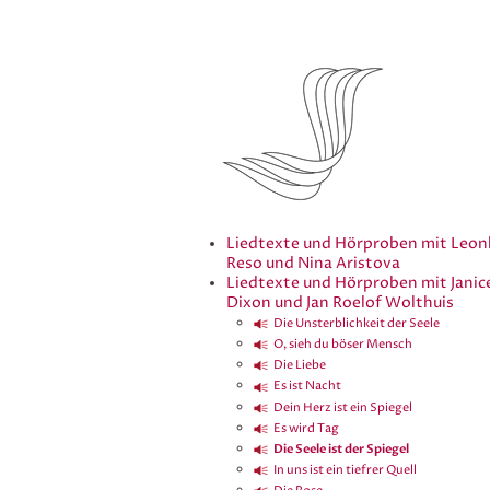
Liedtexte und Hörproben mit Leon
Reso und Nina Aristova
Liedtexte und Hörproben mit Janic
Dixon und Jan Roelof Wolthuis
Die Unsterblichkeit der Seele
O, sieh du böser Mensch
Die Liebe
Es ist Nacht
Dein Herz ist ein Spiegel
Es wird Tag
Die Seele ist der Spiegel
In uns ist ein tiefrer Quell