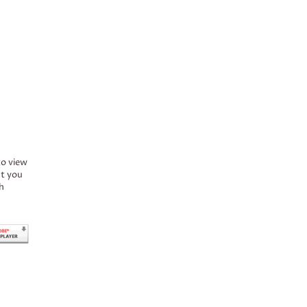
to view
ct you
h