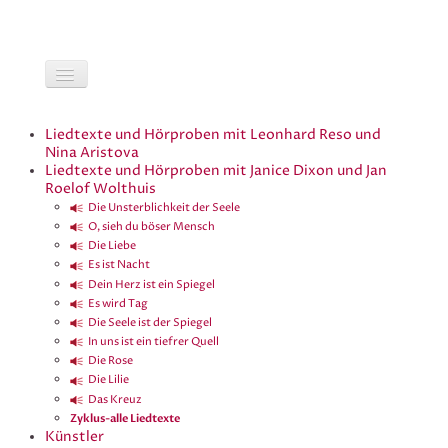
Liedtexte und Hörproben mit Leonhard Reso und
Nina Aristova
Liedtexte und Hörproben mit Janice Dixon und Jan
Roelof Wolthuis
Die Unsterblichkeit der Seele
O, sieh du böser Mensch
Die Liebe
Es ist Nacht
Dein Herz ist ein Spiegel
Es wird Tag
Die Seele ist der Spiegel
In uns ist ein tiefrer Quell
Die Rose
Die Lilie
Das Kreuz
Zyklus-alle Liedtexte
Künstler